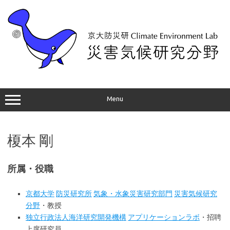
コ
ン
テ
ン
ツ
へ
ス
キ
ッ
プ
Menu
榎本 剛
所属・役職
京都大学
防災研究所
気象・水象災害研究部門
災害気候研究
分野
・教授
独立行政法人海洋研究開発機構
アプリケーションラボ
・招聘
上席研究員