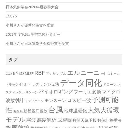
日本気象学会2026年度春季大会
EGU26
小川さんが優秀発表賞を受賞
2025年度第5回災害気候セミナー
小川さんが日本気象学会松野賞を受賞
タグ
エルニーニョ
RBF
ENSO
MLEF
アンサンブル
CO2
ストーム
データ同化
セミ・ラグランジュ法
ドローン
トラック
ネ
バイオロギング
フーリエ変換
マイクロ
スティング
ハリケーン
予測可能
波放射計
ロスビー波
モンスーン
メディケーン
台風
性
大気大循環
地球温暖化
動径基底函数
偏西風
モデル
寒波
感度解析
成層圏
数値天気予報
数値計算手法
梅雨前線