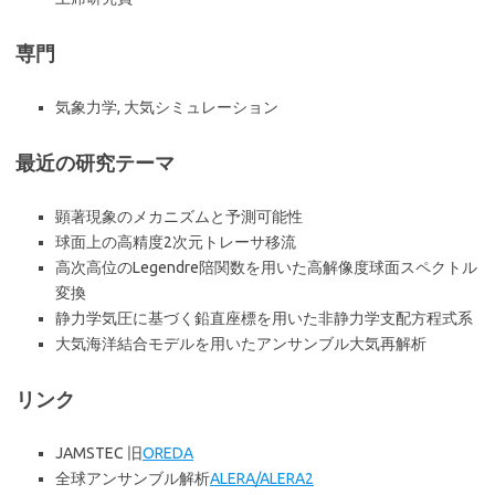
専門
気象力学, 大気シミュレーション
最近の研究テーマ
顕著現象のメカニズムと予測可能性
球面上の高精度2次元トレーサ移流
高次高位のLegendre陪関数を用いた高解像度球面スペクトル
変換
静力学気圧に基づく鉛直座標を用いた非静力学支配方程式系
大気海洋結合モデルを用いたアンサンブル大気再解析
リンク
JAMSTEC 旧
OREDA
全球アンサンブル解析
ALERA/ALERA2