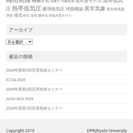
温帯低気
機械学習
浅水波モデル
気象庁
気象観測
熱帯低気圧
異常気象
圧
爆弾低気圧
球面螺旋
研究発表講
移流
演会
軽石
金星
随伴法
領域大気モデル
アーカイブ
ア
ー
カ
最近の投稿
イ
ブ
2026年度第3回災害気候セミナー
ICCSA 2026
2026年度第2回災害気候セミナー
JpGU-AGU 2026
2026年度第1回災害気候セミナー
Copyright 2019
DPRI/Kyoto University