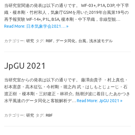
当研究室関連の発表は以下の通りです。 WF-03+, P1A, D3P, 中下早
織・榎本剛・竹村和人，気象庁GSMを用いた2019年台風第19号の
再予報実験 WF-14+, P1L, B5A, 榎本剛・中下早織，非線型観…
Read More: 日本気象学会2021… »
カテゴリー:
研究
タグ:
RBF
,
データ同化
,
台風
,
浅水波モデル
JpGU 2021
当研究室からの発表は以下の通りです。 藤澤由貴子 ・村上真也・
杉本憲彦・高木征弘・今村剛・堀之内 武・はしもとじょーじ・石
渡正樹 ・榎本剛・三好建正・林祥介, 熱潮汐波に着目したあかつき
水平風速のデータ同化と客観解析デ…
Read More: JpGU 2021 »
カテゴリー:
研究
タグ:
RBF