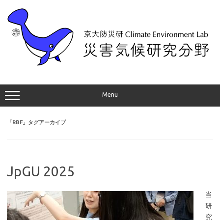
コ
ン
テ
ン
ツ
へ
ス
キ
ッ
プ
Menu
「
RBF
」タグアーカイブ
JpGU 2025
当
研
究