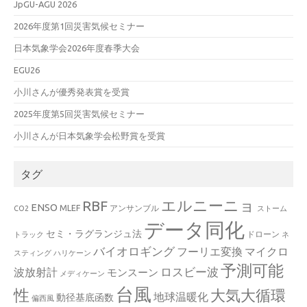
JpGU-AGU 2026
2026年度第1回災害気候セミナー
日本気象学会2026年度春季大会
EGU26
小川さんが優秀発表賞を受賞
2025年度第5回災害気候セミナー
小川さんが日本気象学会松野賞を受賞
タグ
エルニーニョ
RBF
ENSO
MLEF
アンサンブル
CO2
ストーム
データ同化
セミ・ラグランジュ法
ドローン
トラック
ネ
バイオロギング
フーリエ変換
マイクロ
スティング
ハリケーン
予測可能
波放射計
ロスビー波
モンスーン
メディケーン
台風
性
大気大循環
地球温暖化
動径基底函数
偏西風