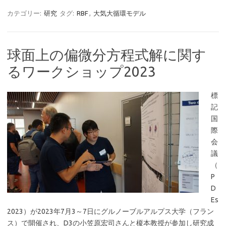
カテゴリー:
研究
タグ:
RBF
,
大気大循環モデル
球面上の偏微分方程式解に関す
るワークショップ2023
標
記
国
際
会
議
（
P
D
Es
2023）が2023年7月3～7日にグルノーブルアルプス大学（フラン
ス）で開催され、D3の小笠原宏司さんと榎本教授が参加し研究成