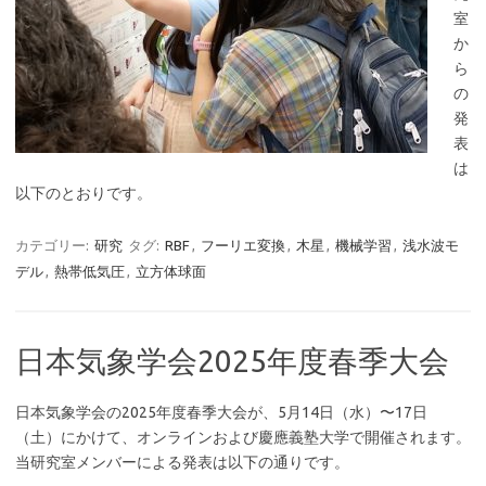
室
か
ら
の
発
表
は
以下のとおりです。
カテゴリー:
研究
タグ:
RBF
,
フーリエ変換
,
木星
,
機械学習
,
浅水波モ
デル
,
熱帯低気圧
,
立方体球面
日本気象学会2025年度春季大会
日本気象学会の2025年度春季大会が、5月14日（水）〜17日
（土）にかけて、オンラインおよび慶應義塾大学で開催されます。
当研究室メンバーによる発表は以下の通りです。