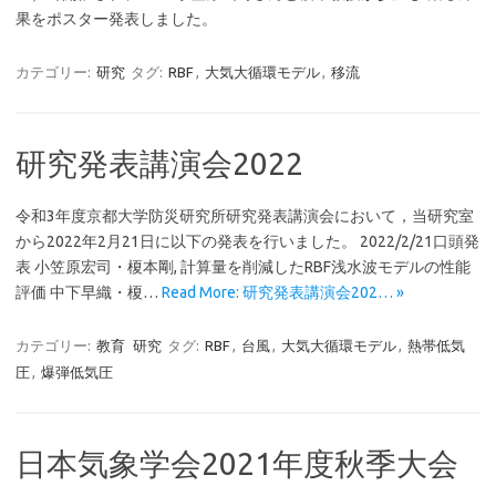
果をポスター発表しました。
カテゴリー:
研究
タグ:
RBF
,
大気大循環モデル
,
移流
研究発表講演会2022
令和3年度京都大学防災研究所研究発表講演会において，当研究室
から2022年2月21日に以下の発表を行いました。 2022/2/21口頭発
表 小笠原宏司・榎本剛, 計算量を削減したRBF浅水波モデルの性能
評価 中下早織・榎…
Read More: 研究発表講演会202… »
カテゴリー:
教育
研究
タグ:
RBF
,
台風
,
大気大循環モデル
,
熱帯低気
圧
,
爆弾低気圧
日本気象学会2021年度秋季大会