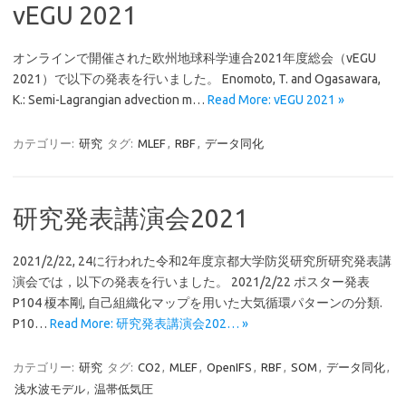
vEGU 2021
オンラインで開催された欧州地球科学連合2021年度総会（vEGU
2021）で以下の発表を行いました。 Enomoto, T. and Ogasawara,
K.: Semi-Lagrangian advection m…
Read More: vEGU 2021 »
カテゴリー:
研究
タグ:
MLEF
,
RBF
,
データ同化
研究発表講演会2021
2021/2/22, 24に行われた令和2年度京都大学防災研究所研究発表講
演会では，以下の発表を行いました。 2021/2/22 ポスター発表
P104 榎本剛, 自己組織化マップを用いた大気循環パターンの分類.
P10…
Read More: 研究発表講演会202… »
カテゴリー:
研究
タグ:
CO2
,
MLEF
,
OpenIFS
,
RBF
,
SOM
,
データ同化
,
浅水波モデル
,
温帯低気圧