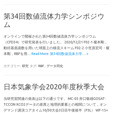
第34回数値流体力学シンポジウ
ム
オンラインで開催された第34回数値流体力学シンポジウム
（CFD34）で研究発表を行いました。 2020/12/21 F02-1 榎本剛，
動径基底函数を用いた球面上の移流スキーム F02-2 小笠原宏司・榎
本剛，RBFを用…
Read More: 第34回数値流体力学… »
カテゴリー:
研究
タグ:
RBF
,
データ同化
日本気象学会2020年度秋季大会
当研究室関連の発表は以下の通りです。 MC-03 井口敬雄GOSAT-
TCCON XCO2データの差異と地理的要素との相関について，オン
デマンド講演コアタイム10/30大会3日目午後後半（P3L） WF-15+