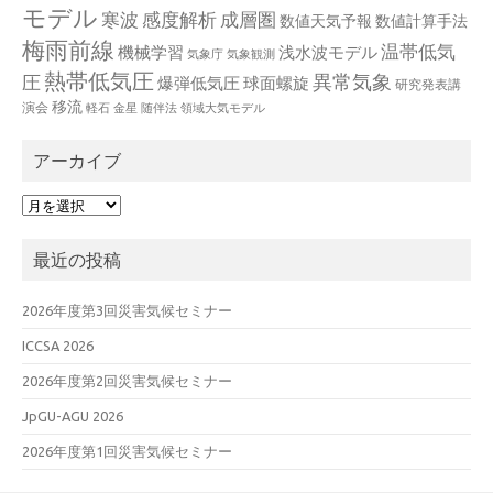
モデル
寒波
感度解析
成層圏
数値天気予報
数値計算手法
梅雨前線
温帯低気
機械学習
浅水波モデル
気象庁
気象観測
熱帯低気圧
異常気象
圧
爆弾低気圧
球面螺旋
研究発表講
移流
演会
軽石
金星
随伴法
領域大気モデル
アーカイブ
ア
ー
カ
最近の投稿
イ
ブ
2026年度第3回災害気候セミナー
ICCSA 2026
2026年度第2回災害気候セミナー
JpGU-AGU 2026
2026年度第1回災害気候セミナー