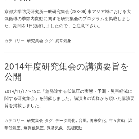
京都大学防災研究所一般研究集会 (28K-08) 東アジア域における大
気循環の季節内変動に関する研究集会のプログラムを掲載しまし
た。期間を1日短縮しましたので，ご注意下さい。
カテゴリー:
研究集会
タグ:
異常気象
2014年度研究集会の講演要旨を
公開
2014/11/17〜19に「急発達する低気圧の実態・予測・災害軽減に
関する研究集会」を開催しました。講演者の皆様から頂いた講演要
旨を掲載しました。
カテゴリー:
研究集会
タグ:
データ同化
,
台風
,
将来変化
,
年々変動
,
温
帯低気圧
,
爆弾低気圧
,
異常気象
,
長期変動