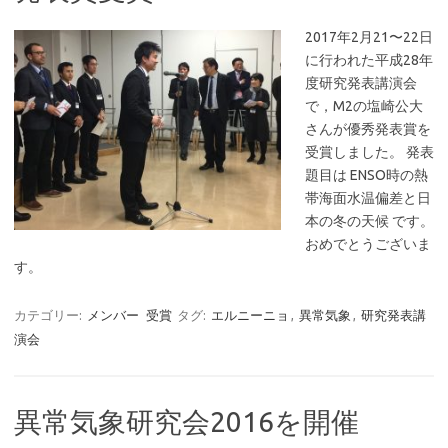
2017年2月21〜22日
に行われた平成28年
度研究発表講演会
で，M2の塩崎公大
さんが優秀発表賞を
受賞しました。 発表
題目は ENSO時の熱
帯海面水温偏差と日
本の冬の天候 です。
おめでとうございま
す。
カテゴリー:
メンバー
受賞
タグ:
エルニーニョ
,
異常気象
,
研究発表講
演会
異常気象研究会2016を開催