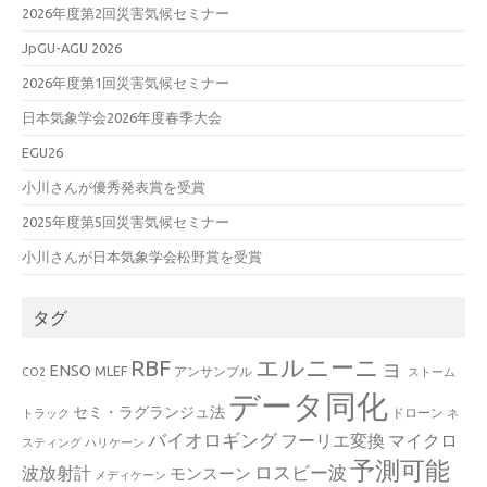
2026年度第2回災害気候セミナー
JpGU-AGU 2026
2026年度第1回災害気候セミナー
日本気象学会2026年度春季大会
EGU26
小川さんが優秀発表賞を受賞
2025年度第5回災害気候セミナー
小川さんが日本気象学会松野賞を受賞
タグ
エルニーニョ
RBF
ENSO
MLEF
アンサンブル
CO2
ストーム
データ同化
セミ・ラグランジュ法
ドローン
トラック
ネ
バイオロギング
フーリエ変換
マイクロ
スティング
ハリケーン
予測可能
波放射計
ロスビー波
モンスーン
メディケーン