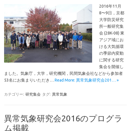
2016年11月
8〜9日，京都
大学防災研究
所一般研究集
会 (28K-08) 東
アジア域にお
ける大気循環
の季節内変動
に関する研究
集会を開催し
ました。気象庁，大学，研究機関，民間気象会社などから参加者
53名にお集まりいただき…
Read More: 異常気象研究会201… »
カテゴリー:
研究集会
タグ:
異常気象
異常気象研究会2016のプログラ
ム掲載