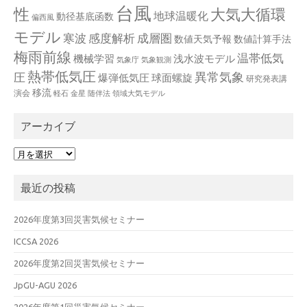
台風
性
大気大循環
地球温暖化
動径基底函数
偏西風
モデル
寒波
感度解析
成層圏
数値天気予報
数値計算手法
梅雨前線
温帯低気
機械学習
浅水波モデル
気象庁
気象観測
熱帯低気圧
異常気象
圧
爆弾低気圧
球面螺旋
研究発表講
移流
演会
軽石
金星
随伴法
領域大気モデル
アーカイブ
ア
ー
カ
最近の投稿
イ
ブ
2026年度第3回災害気候セミナー
ICCSA 2026
2026年度第2回災害気候セミナー
JpGU-AGU 2026
2026年度第1回災害気候セミナー