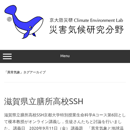
コ
ン
テ
ン
ツ
へ
ス
キ
ッ
プ
Menu
「
異常気象
」タグアーカイブ
滋賀県立膳所高校SSH
滋賀県立膳所高校SSH京都大学特別授業生命科学Aコース第6回とし
て榎本教授がオンライン講義し，生徒さんたちと討論を行いまし
た。 講義日 2020年9月11日（金） 講義題 「異常気象と地球温