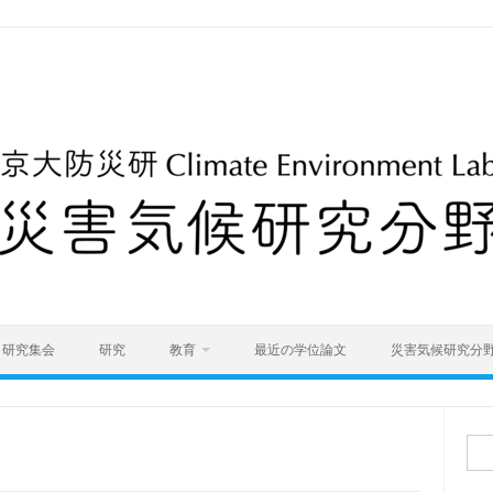
研究集会
研究
教育
最近の学位論文
災害気候研究分
検
索: