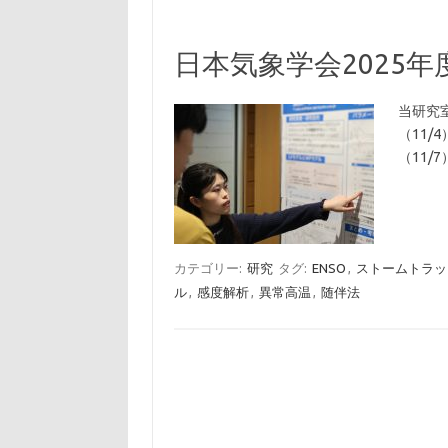
日本気象学会2025
当研究
（11/
（11/
カテゴリー:
研究
タグ:
ENSO
,
ストームトラッ
ル
,
感度解析
,
異常高温
,
随伴法