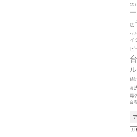
CO2
ー
法
ハリ
イ
ビ
ル
値
測
爆
会
ア
ー