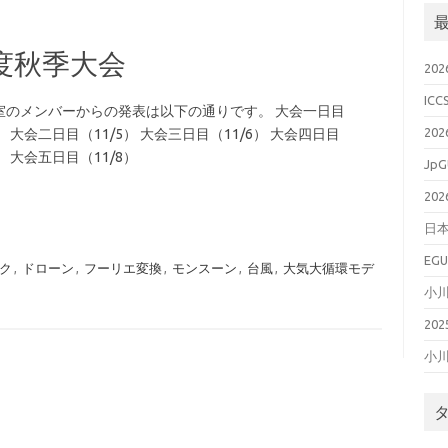
年度秋季大会
20
ICC
室のメンバーからの発表は以下の通りです。 大会一日目
20
4） 大会二日目（11/5） 大会三日目（11/6） 大会四日目
7） 大会五日目（11/8）
JpG
20
日本
EGU
ク
,
ドローン
,
フーリエ変換
,
モンスーン
,
台風
,
大気大循環モデ
小
20
小