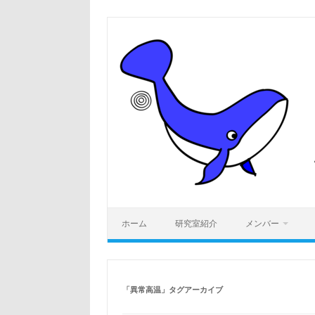
コ
ン
テ
ン
ツ
へ
ス
キ
ッ
プ
ホーム
研究室紹介
メンバー
「
異常高温
」タグアーカイブ