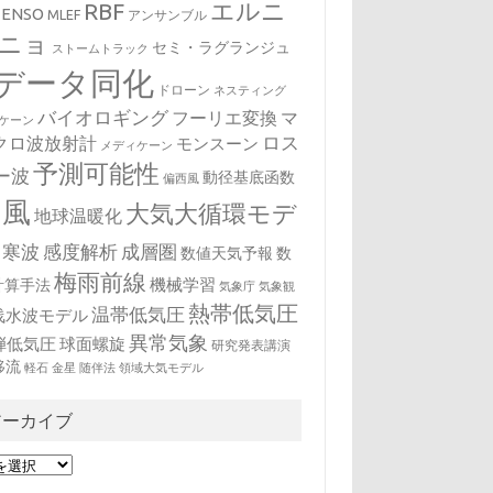
エルニ
RBF
ENSO
MLEF
アンサンブル
ニョ
セミ・ラグランジュ
ストームトラック
データ同化
ドローン
ネスティング
バイオロギング
フーリエ変換
マ
ケーン
クロ波放射計
ロス
モンスーン
メディケーン
予測可能性
ー波
動径基底函数
偏西風
台風
大気大循環モデ
地球温暖化
寒波
感度解析
成層圏
数値天気予報
数
梅雨前線
機械学習
計算手法
気象庁
気象観
熱帯低気圧
温帯低気圧
浅水波モデル
異常気象
弾低気圧
球面螺旋
研究発表講演
移流
軽石
金星
随伴法
領域大気モデル
アーカイブ