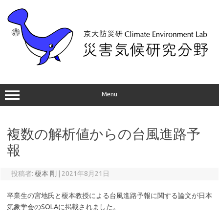
コ
ン
テ
ン
ツ
へ
ス
キ
ッ
プ
Menu
複数の解析値からの台風進路予
報
投稿者:
榎本 剛
|
2021年8月21日
卒業生の宮地氏と榎本教授による台風進路予報に関する論文が日本
気象学会のSOLAに掲載されました。