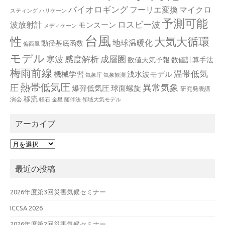
バイオロギング
フーリエ変換
マイクロ
スティング
ハリケーン
予測可能
波放射計
ロスビー波
モンスーン
メディケーン
台風
性
大気大循環
地球温暖化
動径基底函数
偏西風
モデル
寒波
感度解析
成層圏
数値天気予報
数値計算手法
梅雨前線
温帯低気
機械学習
浅水波モデル
気象庁
気象観測
熱帯低気圧
異常気象
圧
爆弾低気圧
球面螺旋
研究発表講
移流
演会
軽石
金星
随伴法
領域大気モデル
アーカイブ
ア
ー
カ
最近の投稿
イ
ブ
2026年度第3回災害気候セミナー
ICCSA 2026
2026年度第2回災害気候セミナー