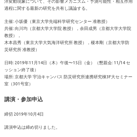
洋変動現象について、その影響メカニズム・予測可能性・相互作用
過程に関する最新の研究を共有し議論する。
主催: 小坂優（東京大学先端科学研究センター 准教授）
共催: 向川均（京都大学大学院 教授），余田成男（京都大学大学院
教授），
木本昌秀（東京大学大気海洋研究所 教授），榎本剛（京都大学防
災研究所 准教授）
日時: 2019年11月14日（木）午後〜15日（金）（懇親会: 11/14 セ
ッション終了後）
場所: 京都大学 宇治キャンパス 防災研究所連携研究棟3F大セミナー
室（301号室）
講演・参加申込
締切 2019年10月4日
講演申込は締め切りました。