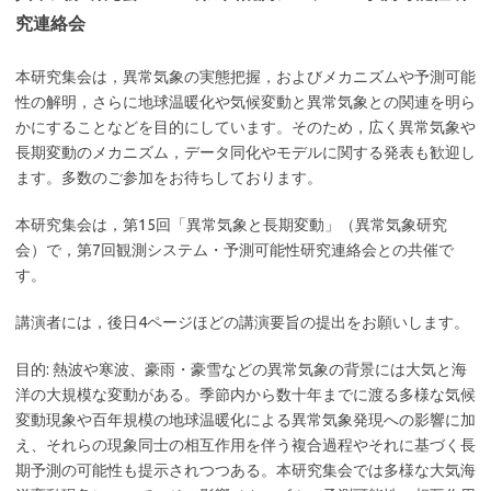
究連絡会
本研究集会は，異常気象の実態把握，およびメカニズムや予測可能
性の解明，さらに地球温暖化や気候変動と異常気象との関連を明ら
かにすることなどを目的にしています。そのため，広く異常気象や
長期変動のメカニズム，データ同化やモデルに関する発表も歓迎し
ます。多数のご参加をお待ちしております。
本研究集会は，第15回「異常気象と長期変動」（異常気象研究
会）で，第7回観測システム・予測可能性研究連絡会との共催で
す。
講演者には，後日4ページほどの講演要旨の提出をお願いします。
目的: 熱波や寒波、豪雨・豪雪などの異常気象の背景には大気と海
洋の大規模な変動がある。季節内から数十年までに渡る多様な気候
変動現象や百年規模の地球温暖化による異常気象発現への影響に加
え、それらの現象同士の相互作用を伴う複合過程やそれに基づく長
期予測の可能性も提示されつつある。本研究集会では多様な大気海