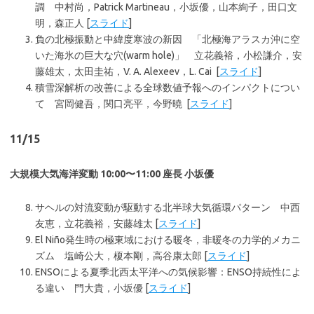
調 中村尚，Patrick Martineau，小坂優，山本絢子，田口文
明，森正人 [
スライド
]
負の北極振動と中緯度寒波の新因 「北極海アラスカ沖に空
いた海氷の巨大な穴(warm hole)」 立花義裕，小松謙介，安
藤雄太，太田圭祐，V. A. Alexeev，L. Cai [
スライド
]
積雪深解析の改善による全球数値予報へのインパクトについ
て 宮岡健吾，関口亮平，今野曉 [
スライド
]
11/15
大規模大気海洋変動 10:00〜11:00 座長 小坂優
サヘルの対流変動が駆動する北半球大気循環パターン 中西
友恵，立花義裕，安藤雄太 [
スライド
]
El Niño発生時の極東域における暖冬，非暖冬の力学的メカニ
ズム 塩崎公大，榎本剛，高谷康太郎 [
スライド
]
ENSOによる夏季北西太平洋への気候影響：ENSO持続性によ
る違い 門大貴，小坂優 [
スライド
]