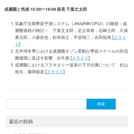
成層圏と気候 15:00〜16:00 座長 千葉丈太郎
気象庁次期季節予測システム（JMA/MRI-CPS3）の開発～成
層圏過程の検討～ 千葉丈太郎，足立恭将，石崎士郎，久保
勇太郎，小森拓也，杉本裕之，平原翔二，吉田拓馬 [
スライ
ド
]
北半球冬季における成層圏オゾン変動が季節スケールの対流
圏循環に及ぼす影響 出牛真 [
スライド
]
成層圏におけるプラネタリー波束の下方伝播について 松山
裕矢，廣岡俊彦 [
スライド
]
検
索:
最近の投稿