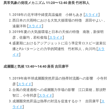
異常気象の発現メカニズム 11:20〜12:40 座長 竹村和人
2018年の北半球中緯度高温偏差 小林ちあき [
スライド
]
西日本の大雨時における大気大循環場の特徴 原田やよい，
遠藤洋和 [
スライド
]
2019年夏の大気循環場と日本の天候の特徴 南敦，新保明
彦，佐藤均，若松俊哉 [
スライド
]
盛夏期におけるアジアジェットに沿う準定常ロスビー波束伝
播とPJパターンとの力学的関連性 竹村和人，向川均 [
スラ
イド
]
成層圏と気候 13:40〜14:40 座長 吉田康平
2019年南半球成層圏突然昇温の熱帯対流圏への影響 小寺邦
彦 [
スライド
]
台風の発達過程への成層圏力学場の影響 江口菜穂，那須野
智江，小寺邦彦 [
スライド
]
成層圏突然昇温は熱帯の対流を促進するか？ 吉田康平 [
ス
ライド
]