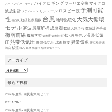
バイオロギング
フーリエ変換
マイクロ
スティング
ハリケーン
予測可能
波放射計
ロスビー波
モンスーン
メディケーン
台風
性
大気大循環
地球温暖化
動径基底函数
偏西風
モデル
寒波
感度解析
成層圏
数値天気予報
数値計算手法
梅雨前線
温帯低気
機械学習
浅水波モデル
気象庁
気象観測
熱帯低気圧
異常気象
圧
爆弾低気圧
球面螺旋
研究発表講
移流
演会
軽石
金星
随伴法
領域大気モデル
アーカイブ
ア
ー
カ
最近の投稿
イ
ブ
2026年度第3回災害気候セミナー
ICCSA 2026
2026年度第2回災害気候セミナー