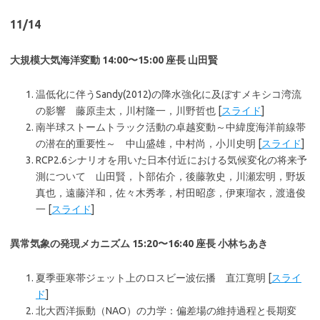
11/14
大規模大気海洋変動 14:00〜15:00 座長 山田賢
温低化に伴うSandy(2012)の降水強化に及ぼすメキシコ湾流
の影響 藤原圭太，川村隆一，川野哲也 [
スライド
]
南半球ストームトラック活動の卓越変動～中緯度海洋前線帯
の潜在的重要性～ 中山盛雄，中村尚，小川史明 [
スライド
]
RCP2.6シナリオを用いた日本付近における気候変化の将来予
測について 山田賢，卜部佑介，後藤敦史，川瀬宏明，野坂
真也，遠藤洋和，佐々木秀孝，村田昭彦，伊東瑠衣，渡邉俊
一 [
スライド
]
異常気象の発現メカニズム 15:20〜16:40 座長 小林ちあき
夏季亜寒帯ジェット上のロスビー波伝播 直江寛明 [
スライ
ド
]
北大西洋振動（NAO）の力学：偏差場の維持過程と長期変