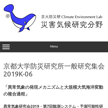
コ
ン
テ
ン
ツ
へ
ス
キ
ッ
プ
Menu
京都大学防災研究所一般研究集会
2019K-06
「異常気象の発現メカニズムと大規模大気海洋変動
の複合過程」
異常気象研究会2019・第7回観測システム・予測可能性研