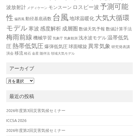
予測可能
波放射計
ロスビー波
モンスーン
メディケーン
台風
性
大気大循環
地球温暖化
動径基底函数
偏西風
モデル
寒波
感度解析
成層圏
数値天気予報
数値計算手法
梅雨前線
温帯低気
機械学習
浅水波モデル
気象庁
気象観測
熱帯低気圧
異常気象
圧
爆弾低気圧
球面螺旋
研究発表講
移流
演会
軽石
金星
随伴法
領域大気モデル
アーカイブ
ア
ー
カ
最近の投稿
イ
ブ
2026年度第3回災害気候セミナー
ICCSA 2026
2026年度第2回災害気候セミナー