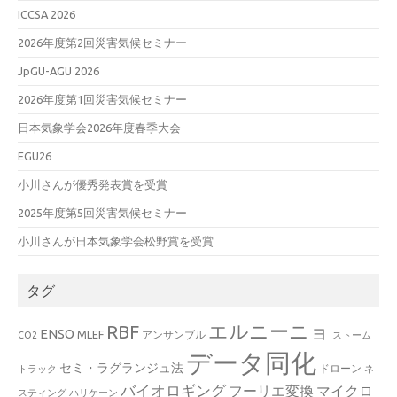
ICCSA 2026
2026年度第2回災害気候セミナー
JpGU-AGU 2026
2026年度第1回災害気候セミナー
日本気象学会2026年度春季大会
EGU26
小川さんが優秀発表賞を受賞
2025年度第5回災害気候セミナー
小川さんが日本気象学会松野賞を受賞
タグ
エルニーニョ
RBF
ENSO
MLEF
アンサンブル
CO2
ストーム
データ同化
セミ・ラグランジュ法
ドローン
トラック
ネ
バイオロギング
フーリエ変換
マイクロ
スティング
ハリケーン