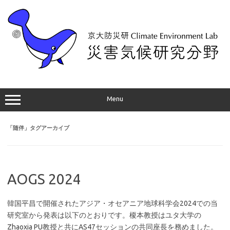
コ
ン
テ
ン
ツ
へ
ス
キ
ッ
プ
Menu
「
随伴
」タグアーカイブ
AOGS 2024
韓国平昌で開催されたアジア・オセアニア地球科学会2024での当
研究室から発表は以下のとおりです。榎本教授はユタ大学の
Zhaoxia PU教授と共にAS47セッションの共同座長を務めました。