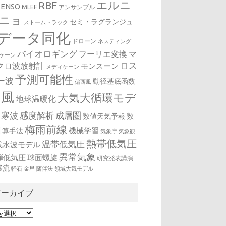
エルニ
RBF
ENSO
MLEF
アンサンブル
ニョ
セミ・ラグランジュ
ストームトラック
データ同化
ドローン
ネスティング
バイオロギング
フーリエ変換
マ
ケーン
クロ波放射計
ロス
モンスーン
メディケーン
予測可能性
ー波
動径基底函数
偏西風
台風
大気大循環モデ
地球温暖化
寒波
感度解析
成層圏
数値天気予報
数
梅雨前線
機械学習
計算手法
気象庁
気象観
熱帯低気圧
温帯低気圧
浅水波モデル
異常気象
弾低気圧
球面螺旋
研究発表講演
移流
軽石
金星
随伴法
領域大気モデル
アーカイブ