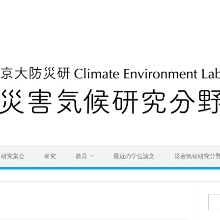
研究集会
研究
教育
最近の学位論文
災害気候研究分
検
索: