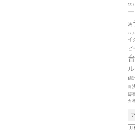
CO2
ー
法
ハリ
イ
ビ
ル
値
測
爆
会
ア
ー