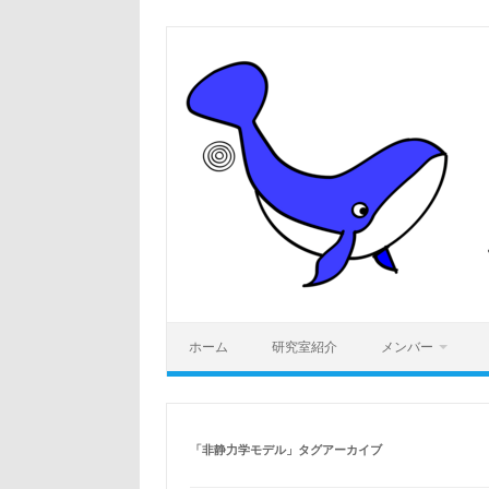
コ
ン
テ
ン
ツ
へ
ス
キ
ッ
プ
ホーム
研究室紹介
メンバー
「
非静力学モデル
」タグアーカイブ