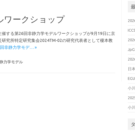
ルワークショップ
20
ICC
催する第26回非静力学モデルワークショップが9月19日に京
20
究所特定研究集会2024TM-02の研究代表者として榎本教
第26回非静力学モデ… »
JpG
20
静力学モデル
日本
EGU
小
20
小