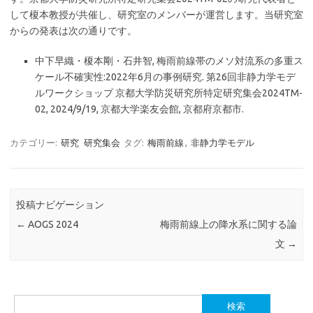
して榎本教授が共催し、研究室のメンバーが運営します。当研究室
からの発表は次の通りです。
中下早織・榎本剛・石井智, 梅雨前線帯のメソ対流系の多重ス
ケール不確実性:2022年6月の事例研究. 第26回非静力学モデ
ルワークショップ 京都大学防災研究所特定研究集会2024TM-
02, 2024/9/19, 京都大学楽友会館, 京都府京都市.
カテゴリー:
研究
研究集会
タグ:
梅雨前線
,
非静力学モデル
投稿ナビゲーション
←
AOGS 2024
梅雨前線上の降水系に関する論
文
→
検