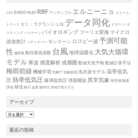
エルニーニョ
RBF
ENSO
MLEF
アンサンブル
CO2
ストーム
データ同化
セミ・ラグランジュ法
ドローン
トラック
ネ
バイオロギング
フーリエ変換
マイクロ
スティング
ハリケーン
予測可能
波放射計
ロスビー波
モンスーン
メディケーン
台風
性
大気大循環
地球温暖化
動径基底函数
偏西風
モデル
寒波
感度解析
成層圏
数値天気予報
数値計算手法
梅雨前線
温帯低気
機械学習
浅水波モデル
気象庁
気象観測
熱帯低気圧
異常気象
圧
爆弾低気圧
球面螺旋
研究発表講
移流
演会
軽石
金星
随伴法
領域大気モデル
アーカイブ
ア
ー
カ
最近の投稿
イ
ブ