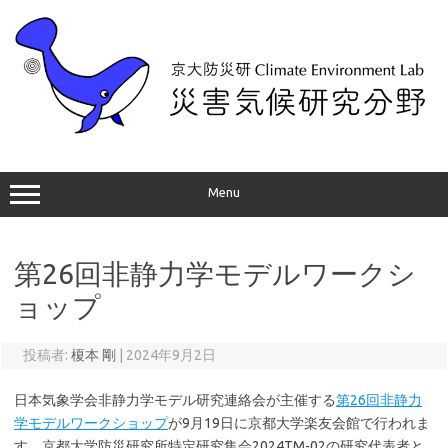
コ
ン
テ
ン
ツ
へ
ス
キ
ッ
プ
Menu
第26回非静力学モデルワークシ
ョップ
投稿者:
榎本 剛
|
2024年9月2日
日本気象学会非静力学モデル研究連絡会が主催する
第26回非静力
学モデルワークショップ
が9月19日に京都大学楽友会館で行われま
す。京都大学防災研究所特定研究集会2024TM-02の研究代表者と