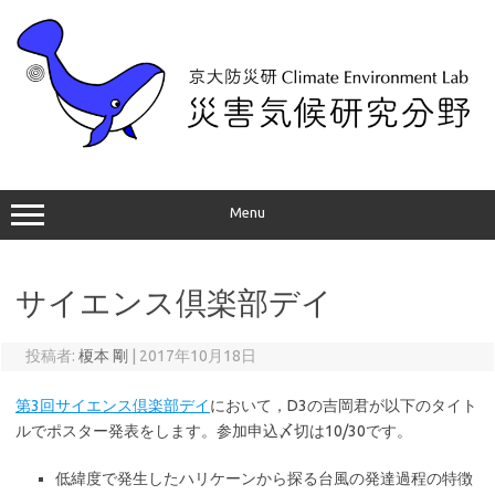
コ
ン
テ
ン
ツ
へ
ス
キ
ッ
プ
Menu
サイエンス倶楽部デイ
投稿者:
榎本 剛
|
2017年10月18日
第3回サイエンス倶楽部デイ
において，D3の吉岡君が以下のタイト
ルでポスター発表をします。参加申込〆切は10/30です。
低緯度で発生したハリケーンから探る台風の発達過程の特徴