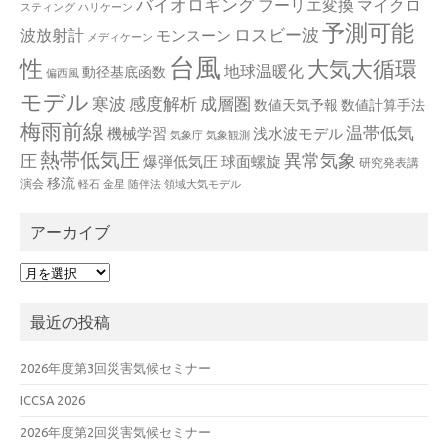
バイオロギング
フーリエ変換
マイクロ
スティング
ハリケーン
予測可能
波放射計
ロスビー波
モンスーン
メディケーン
台風
性
大気大循環
地球温暖化
動径基底函数
偏西風
モデル
寒波
感度解析
成層圏
数値天気予報
数値計算手法
梅雨前線
温帯低気
機械学習
浅水波モデル
気象庁
気象観測
熱帯低気圧
異常気象
圧
爆弾低気圧
球面螺旋
研究発表講
移流
演会
軽石
金星
随伴法
領域大気モデル
アーカイブ
ア
ー
カ
最近の投稿
イ
ブ
2026年度第3回災害気候セミナー
ICCSA 2026
2026年度第2回災害気候セミナー