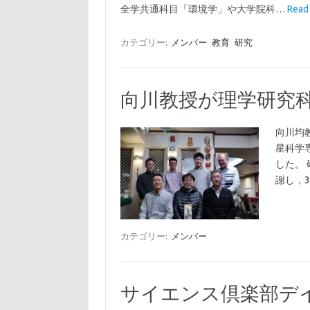
全学共通科目「環境学」や大学院科…
Rea
カテゴリー:
メンバー
教育
研究
向川教授が理学研究
向川均
星科学
した。
謝し，
カテゴリー:
メンバー
サイエンス倶楽部デ