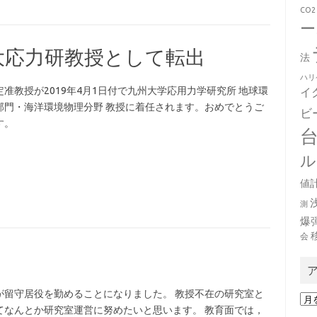
CO2
ー
大応力研教授として転出
法
ハリ
定准教授が2019年4月1日付で九州大学応用力学研究所 地球環
イ
部門・海洋環境物理分野 教授に着任されます。おめでとうご
ビ
す。
ル
値
測
爆
会
が留守居役を勤めることになりました。 教授不在の研究室と
ア
てなんとか研究室運営に努めたいと思います。 教育面では，
ー