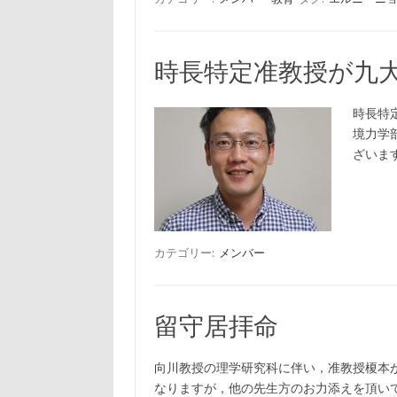
時長特定准教授が九
時長特
境力学
ざいま
カテゴリー:
メンバー
留守居拝命
向川教授の理学研究科に伴い，准教授榎本
なりますが，他の先生方のお力添えを頂い