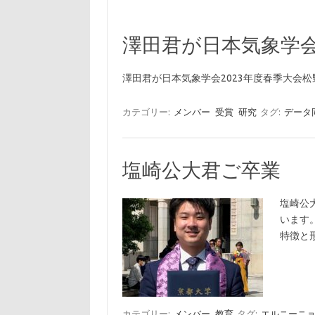
澤田君が日本気象学
澤田君が日本気象学会2023年度春季大会
カテゴリー:
メンバー
受賞
研究
タグ:
データ
塩崎公大君ご卒業
塩崎公
います
特徴と形
カテゴリー:
メンバー
教育
タグ:
エルニーニ