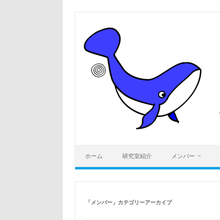
コ
ン
テ
ン
ツ
へ
ス
キ
ッ
プ
ホーム
研究室紹介
メンバー
「
メンバー
」カテゴリーアーカイブ