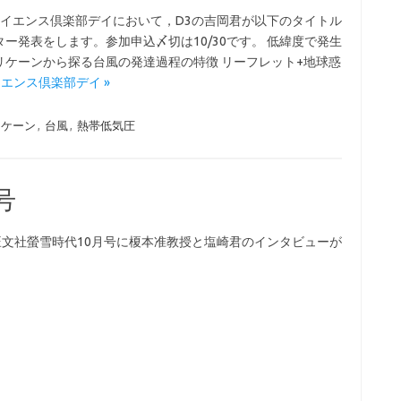
サイエンス倶楽部デイにおいて，D3の吉岡君が以下のタイトル
ター発表をします。参加申込〆切は10/30です。 低緯度で発生
リケーンから探る台風の発達過程の特徴 リーフレット+地球惑
 サイエンス倶楽部デイ »
リケーン
,
台風
,
熱帯低気圧
号
売の旺文社螢雪時代10月号に榎本准教授と塩崎君のインタビューが