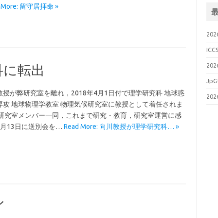
カ
d More: 留守居拝命 »
イ
ブ
20
ICC
20
科に転出
JpG
教授が弊研究室を離れ，2018年4月1日付で理学研究科 地球惑
20
専攻 地球物理学教室 物理気候研究室に教授として着任されま
 研究室メンバー一同，これまで研究・教育，研究室運営に感
3月13日に送別会を…
Read More: 向川教授が理学研究科… »
イ