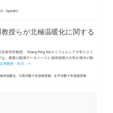
SO
,
OpenIFS
川教授らが北極温暖化に関する
所教授、 Shang-Ping Xieカリフォルニア大学スクリ
プは、最新の観測データベースと地球規模の大気や海洋の動
時長特定准教授・向川… »
地球温暖化
,
大西洋数十年規模変動
,
太平洋数十年規模変動