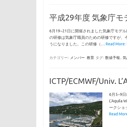
平成29年度 気象庁
6月19~21日に開催されました気象庁モデ
の研修は気象庁職員のための研修ですが、
うになりました。この研修（…
Read Mor
カテゴリー:
メンバー
教育
タグ:
数値予報
,
気
ICTP/ECMWF/Univ. L’
6月5~9
L’Aquil
ークショ
Read Mor