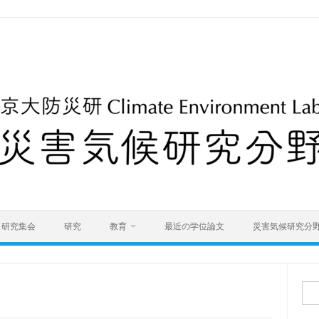
研究集会
研究
教育
最近の学位論文
災害気候研究分
検
索: