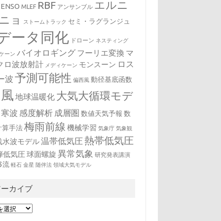
エルニ
RBF
ENSO
MLEF
アンサンブル
ニョ
セミ・ラグランジュ
ストームトラック
データ同化
ドローン
ネスティング
バイオロギング
フーリエ変換
マ
ケーン
クロ波放射計
ロス
モンスーン
メディケーン
予測可能性
ー波
動径基底函数
偏西風
台風
大気大循環モデ
地球温暖化
寒波
感度解析
成層圏
数値天気予報
数
梅雨前線
機械学習
計算手法
気象庁
気象観
熱帯低気圧
温帯低気圧
浅水波モデル
異常気象
弾低気圧
球面螺旋
研究発表講演
移流
軽石
金星
随伴法
領域大気モデル
アーカイブ