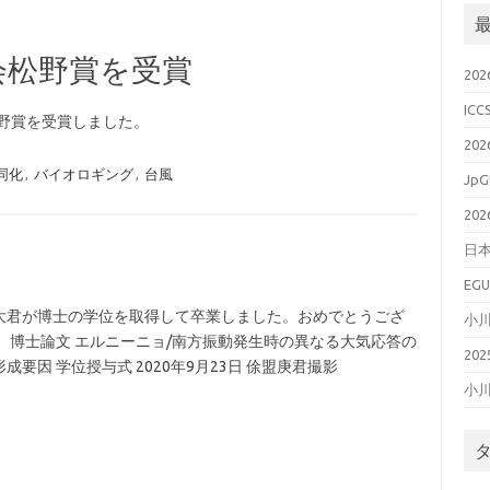
会松野賞を受賞
20
ICC
松野賞を受賞しました。
20
同化
,
バイオロギング
,
台風
JpG
20
日本
EGU
大君が博士の学位を取得して卒業しました。おめでとうござ
小
。 博士論文 エルニーニョ/南方振動発生時の異なる大気応答の
20
成要因 学位授与式 2020年9月23日 俆盟庚君撮影
小
ョ