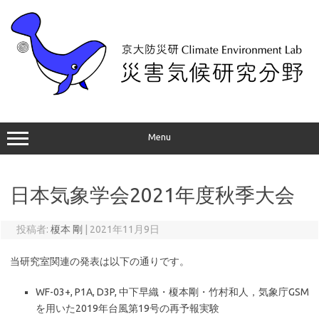
コ
ン
テ
ン
ツ
へ
ス
キ
ッ
プ
Menu
日本気象学会2021年度秋季大会
投稿者:
榎本 剛
|
2021年11月9日
当研究室関連の発表は以下の通りです。
WF-03+, P1A, D3P, 中下早織・榎本剛・竹村和人，気象庁GSM
を用いた2019年台風第19号の再予報実験