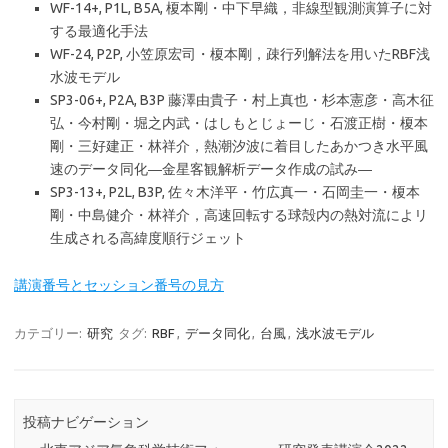
WF-14+, P1L, B5A, 榎本剛・中下早織，非線型観測演算子に対
する最適化手法
WF-24, P2P, 小笠原宏司・榎本剛，疎行列解法を用いたRBF浅
水波モデル
SP3-06+, P2A, B3P 藤澤由貴子・村上真也・杉本憲彦・高木征
弘・今村剛・堀之内武・はしもとじょーじ・石渡正樹・榎本
剛・三好建正・林祥介，熱潮汐波に着目したあかつき水平風
速のデータ同化―金星客観解析データ作成の試み―
SP3-13+, P2L, B3P, 佐々木洋平・竹広真一・石岡圭一・榎本
剛・中島健介・林祥介，高速回転する球殻内の熱対流によリ
生成される高緯度順行ジェット
講演番号とセッション番号の見方
カテゴリー:
研究
タグ:
RBF
,
データ同化
,
台風
,
浅水波モデル
投稿ナビゲーション