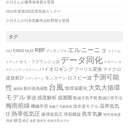
小川さんが優秀発表賞を受賞
2025年度第5回災害気候セミナー
小川さんが日本気象学会松野賞を受賞
タグ
エルニーニョ
RBF
ENSO
MLEF
アンサンブル
CO2
ストーム
データ同化
セミ・ラグランジュ法
ドローン
トラック
ネ
バイオロギング
フーリエ変換
マイクロ
スティング
ハリケーン
予測可能
波放射計
ロスビー波
モンスーン
メディケーン
台風
性
大気大循環
地球温暖化
動径基底函数
偏西風
モデル
寒波
感度解析
成層圏
数値天気予報
数値計算手法
梅雨前線
温帯低気
機械学習
浅水波モデル
気象庁
気象観測
熱帯低気圧
異常気象
圧
爆弾低気圧
球面螺旋
研究発表講
移流
演会
軽石
金星
随伴法
領域大気モデル