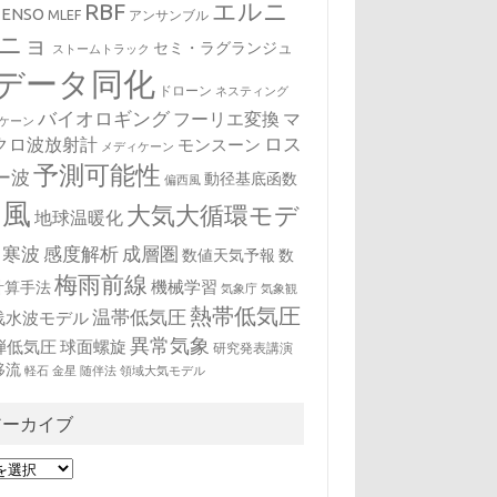
エルニ
RBF
ENSO
MLEF
アンサンブル
ニョ
セミ・ラグランジュ
ストームトラック
データ同化
ドローン
ネスティング
バイオロギング
フーリエ変換
マ
ケーン
クロ波放射計
ロス
モンスーン
メディケーン
予測可能性
ー波
動径基底函数
偏西風
台風
大気大循環モデ
地球温暖化
寒波
感度解析
成層圏
数値天気予報
数
梅雨前線
機械学習
計算手法
気象庁
気象観
熱帯低気圧
温帯低気圧
浅水波モデル
異常気象
弾低気圧
球面螺旋
研究発表講演
移流
軽石
金星
随伴法
領域大気モデル
アーカイブ