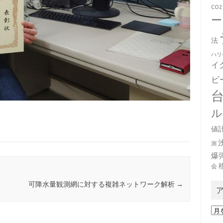
CO2
ー
法
ハリ
イ
ビ
ル
値
測
爆
会
可降水量観測網に対する複雑ネットワーク解析
→
ア
ー