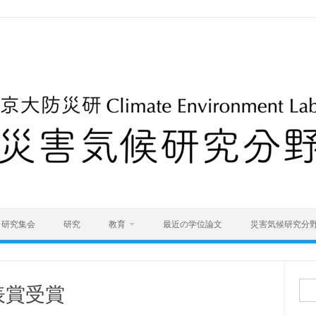
研究集会
研究
教育
最近の学位論文
災害気候研究分
検
表賞受賞
索: