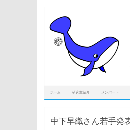
コ
ン
テ
ン
ツ
へ
ス
キ
ッ
プ
ホーム
研究室紹介
メンバー
中下早織さん若手発