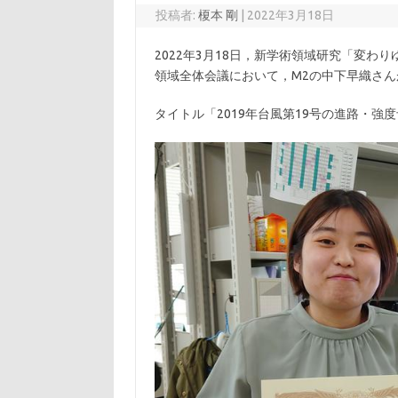
投稿者:
榎本 剛
|
2022年3月18日
2022年3月18日，新学術領域研究「変わり
領域全体会議において，M2の中下早織さ
タイトル「2019年台風第19号の進路・強