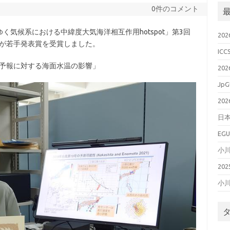
0件のコメント
ゆく気候系における中緯度大気海洋相互作用hotspot」第3回
20
んが若手発表賞を受賞しました。
ICC
度予報に対する海面水温の影響」
20
JpG
20
日本
EGU
小
20
小