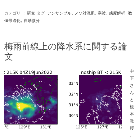
カテゴリー:
研究
タグ:
アンサンブル
,
メソ対流系
,
寒波
,
感度解析
,
数
値最適化
,
自動微分
梅雨前線上の降水系に関する論
文
中
下
さ
ん
と
榎
本
教
授
、