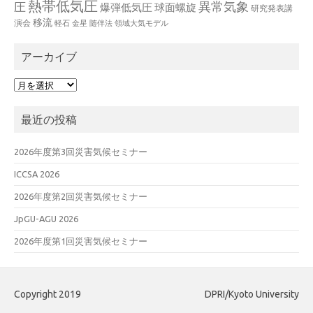
熱帯低気圧
異常気象
圧
爆弾低気圧
球面螺旋
研究発表講
移流
演会
軽石
金星
随伴法
領域大気モデル
アーカイブ
ア
ー
カ
最近の投稿
イ
ブ
2026年度第3回災害気候セミナー
ICCSA 2026
2026年度第2回災害気候セミナー
JpGU-AGU 2026
2026年度第1回災害気候セミナー
Copyright 2019
DPRI/Kyoto University