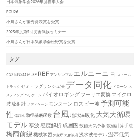
日本気象学会2026年度春季大会
EGU26
小川さんが優秀発表賞を受賞
2025年度第5回災害気候セミナー
小川さんが日本気象学会松野賞を受賞
タグ
エルニーニョ
RBF
ENSO
MLEF
アンサンブル
CO2
ストーム
データ同化
セミ・ラグランジュ法
ドローン
トラック
ネ
バイオロギング
フーリエ変換
マイクロ
スティング
ハリケーン
予測可能
波放射計
ロスビー波
モンスーン
メディケーン
台風
性
大気大循環
地球温暖化
動径基底函数
偏西風
モデル
寒波
感度解析
成層圏
数値天気予報
数値計算手法
梅雨前線
温帯低気
機械学習
浅水波モデル
気象庁
気象観測