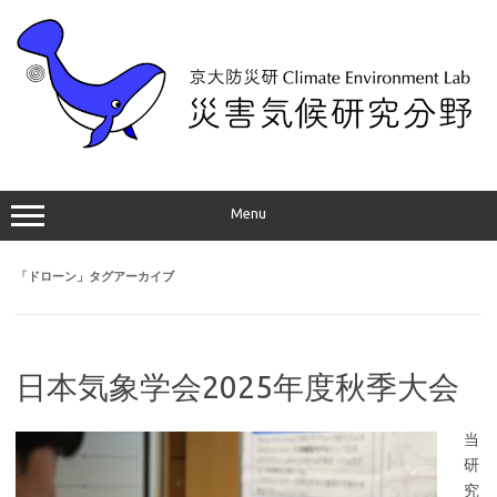
コ
ン
テ
ン
ツ
へ
ス
キ
ッ
プ
Menu
「
ドローン
」タグアーカイブ
日本気象学会2025年度秋季大会
当
研
究