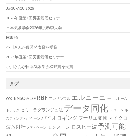
JpGU-AGU 2026
2026年度第1回災害気候セミナー
日本気象学会2026年度春季大会
EGU26
小川さんが優秀発表賞を受賞
2025年度第5回災害気候セミナー
小川さんが日本気象学会松野賞を受賞
タグ
エルニーニョ
RBF
ENSO
MLEF
アンサンブル
CO2
ストーム
データ同化
セミ・ラグランジュ法
ドローン
トラック
ネ
バイオロギング
フーリエ変換
マイクロ
スティング
ハリケーン
予測可能
波放射計
ロスビー波
モンスーン
メディケーン