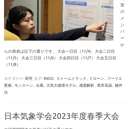
室
の
メ
ン
バ
ー
か
らの発表は以下の通りです。 大会一日目（11/4） 大会二日目
（11/5） 大会三日目（11/6） 大会四日目（11/7） 大会五日目
（11/8）
カテゴリー:
研究
タグ:
ENSO
,
ストームトラック
,
ドローン
,
フーリエ
変換
,
モンスーン
,
台風
,
大気大循環モデル
,
感度解析
,
異常高温
,
随伴
法
日本気象学会2023年度春季大会