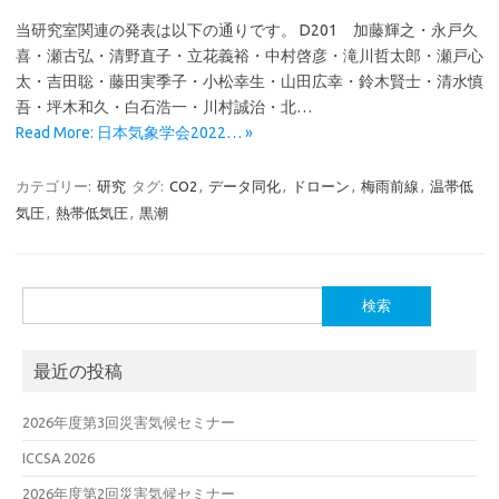
当研究室関連の発表は以下の通りです。 D201 加藤輝之・永戸久
喜・瀬古弘・清野直子・立花義裕・中村啓彦・滝川哲太郎・瀬戸心
太・吉田聡・藤田実季子・小松幸生・山田広幸・鈴木賢士・清水慎
吾・坪木和久・白石浩一・川村誠治・北…
Read More: 日本気象学会2022… »
カテゴリー:
研究
タグ:
CO2
,
データ同化
,
ドローン
,
梅雨前線
,
温帯低
気圧
,
熱帯低気圧
,
黒潮
検
索:
最近の投稿
2026年度第3回災害気候セミナー
ICCSA 2026
2026年度第2回災害気候セミナー