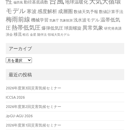
台風
性
大気大循環
地球温暖化
動径基底函数
偏西風
モデル
寒波
感度解析
成層圏
数値天気予報
数値計算手法
梅雨前線
温帯低気
機械学習
浅水波モデル
気象庁
気象観測
熱帯低気圧
異常気象
圧
爆弾低気圧
球面螺旋
研究発表講
移流
演会
軽石
金星
随伴法
領域大気モデル
アーカイブ
ア
ー
カ
最近の投稿
イ
ブ
2026年度第3回災害気候セミナー
ICCSA 2026
2026年度第2回災害気候セミナー
JpGU-AGU 2026
2026年度第1回災害気候セミナー