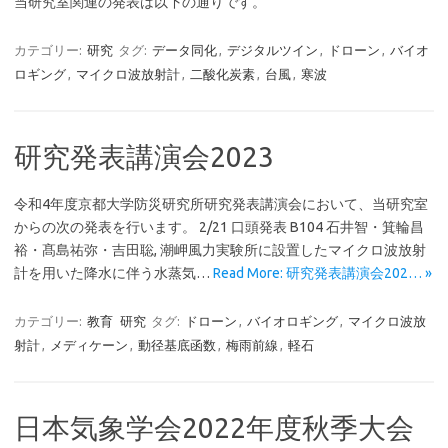
当研究室関連の発表は以下の通りです。
カテゴリー:
研究
タグ:
データ同化
,
デジタルツイン
,
ドローン
,
バイオ
ロギング
,
マイクロ波放射計
,
二酸化炭素
,
台風
,
寒波
研究発表講演会2023
令和4年度京都大学防災研究所研究発表講演会において、当研究室
からの次の発表を行います。 2/21 口頭発表 B104 石井智・箕輪昌
裕・髙島祐弥・吉田聡, 潮岬風力実験所に設置したマイクロ波放射
計を用いた降水に伴う水蒸気…
Read More: 研究発表講演会202… »
カテゴリー:
教育
研究
タグ:
ドローン
,
バイオロギング
,
マイクロ波放
射計
,
メディケーン
,
動径基底函数
,
梅雨前線
,
軽石
日本気象学会2022年度秋季大会