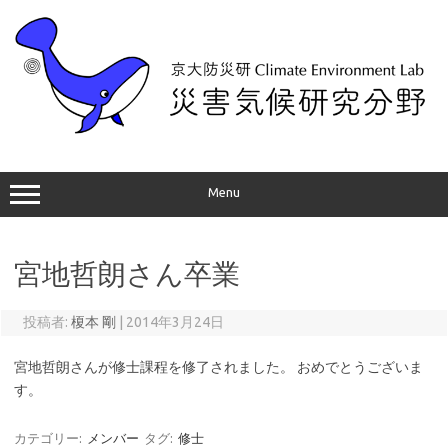
コ
ン
テ
ン
ツ
へ
ス
キ
ッ
プ
Menu
宮地哲朗さん卒業
投稿者:
榎本 剛
|
2014年3月24日
宮地哲朗さんが修士課程を修了されました。 おめでとうございま
す。
カテゴリー:
メンバー
タグ:
修士