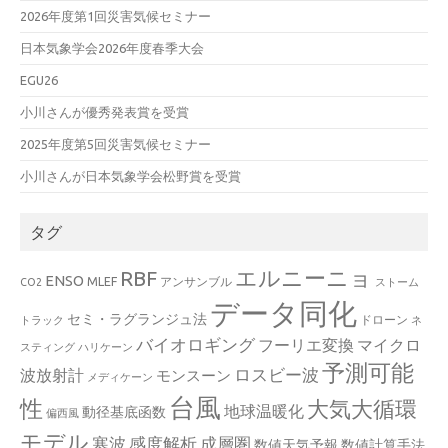
2026年度第1回災害気候セミナー
日本気象学会2026年度春季大会
EGU26
小川さんが優秀発表賞を受賞
2025年度第5回災害気候セミナー
小川さんが日本気象学会松野賞を受賞
タグ
エルニーニョ
RBF
ENSO
MLEF
アンサンブル
CO2
ストーム
データ同化
セミ・ラグランジュ法
ドローン
トラック
ネ
バイオロギング
フーリエ変換
マイクロ
スティング
ハリケーン
予測可能
波放射計
ロスビー波
モンスーン
メディケーン
台風
性
大気大循環
地球温暖化
動径基底函数
偏西風
モデル
寒波
感度解析
成層圏
数値天気予報
数値計算手法