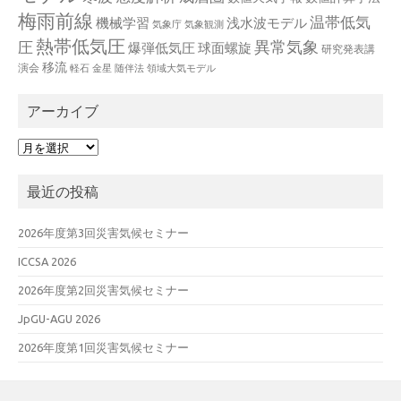
梅雨前線
温帯低気
機械学習
浅水波モデル
気象庁
気象観測
熱帯低気圧
異常気象
圧
爆弾低気圧
球面螺旋
研究発表講
移流
演会
軽石
金星
随伴法
領域大気モデル
アーカイブ
ア
ー
カ
最近の投稿
イ
ブ
2026年度第3回災害気候セミナー
ICCSA 2026
2026年度第2回災害気候セミナー
JpGU-AGU 2026
2026年度第1回災害気候セミナー