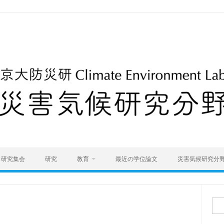
研究集会
研究
教育
最近の学位論文
災害気候研究分
検
索: