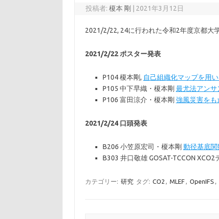
投稿者:
榎本 剛
|
2021年3月12日
2021/2/22, 24に行われた令和2年
2021/2/22 ポスター発表
P104 榎本剛,
自己組織化マップを用い
P105 中下早織・榎本剛
最尤法アンサ
P106 富田涼介・榎本剛
強風災害をもた
2021/2/24 口頭発表
B206 小笠原宏司・榎本剛
動径基底関
B303 井口敬雄 GOSAT-TCCON 
カテゴリー:
研究
タグ:
CO2
,
MLEF
,
OpenIFS
,