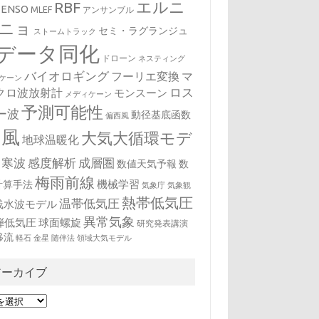
エルニ
RBF
ENSO
MLEF
アンサンブル
ニョ
セミ・ラグランジュ
ストームトラック
データ同化
ドローン
ネスティング
バイオロギング
フーリエ変換
マ
ケーン
クロ波放射計
ロス
モンスーン
メディケーン
予測可能性
ー波
動径基底函数
偏西風
台風
大気大循環モデ
地球温暖化
寒波
感度解析
成層圏
数値天気予報
数
梅雨前線
機械学習
計算手法
気象庁
気象観
熱帯低気圧
温帯低気圧
浅水波モデル
異常気象
弾低気圧
球面螺旋
研究発表講演
移流
軽石
金星
随伴法
領域大気モデル
アーカイブ