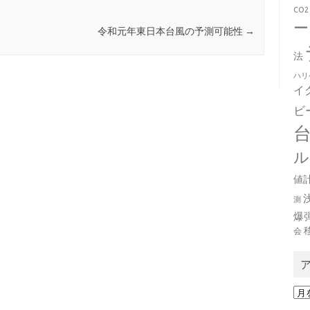
CO2
ー
令和元年東日本台風の予測可能性
→
法
ハリ
イ
ビ
ル
値
測
爆
会
ア
ー