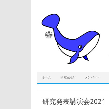
コ
ン
テ
ン
ツ
へ
ス
キ
ッ
プ
ホーム
研究室紹介
メンバー
研究発表講演会2021