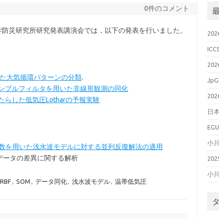
0件のコメント
度京都大学防災研究所研究発表講演会では，以下の発表を行いました。
20
ICC
20
た大気循環パターンの分類
.
JpG
ンブルフィルタを用いた非線形観測の同化
20
らした低気圧Lotharの予報実験
日本
EGU
小
数を用いた浅水波モデルに対する並列反復解法の適用
XCO2データの差異に関する解析
20
小
RBF
,
SOM
,
データ同化
,
浅水波モデル
,
温帯低気圧