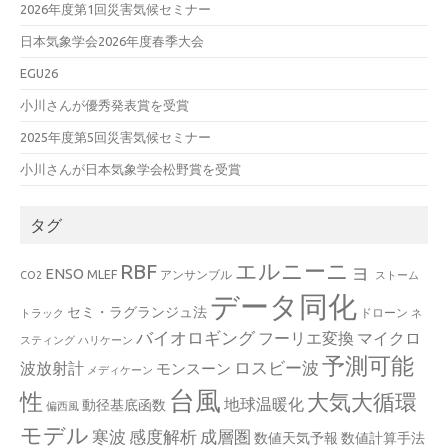
2026年度第1回災害気候セミナー
日本気象学会2026年度春季大会
EGU26
小川さんが優秀発表賞を受賞
2025年度第5回災害気候セミナー
小川さんが日本気象学会松野賞を受賞
タグ
エルニーニョ
RBF
ENSO
MLEF
アンサンブル
CO2
ストーム
データ同化
セミ・ラグランジュ法
ドローン
トラック
ネ
バイオロギング
フーリエ変換
マイクロ
スティング
ハリケーン
予測可能
波放射計
ロスビー波
モンスーン
メディケーン
台風
性
大気大循環
地球温暖化
動径基底函数
偏西風
モデル
寒波
感度解析
成層圏
数値天気予報
数値計算手法