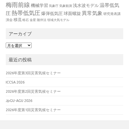
梅雨前線
温帯低気
機械学習
浅水波モデル
気象庁
気象観測
熱帯低気圧
異常気象
圧
爆弾低気圧
球面螺旋
研究発表講
移流
演会
軽石
金星
随伴法
領域大気モデル
アーカイブ
ア
ー
カ
最近の投稿
イ
ブ
2026年度第3回災害気候セミナー
ICCSA 2026
2026年度第2回災害気候セミナー
JpGU-AGU 2026
2026年度第1回災害気候セミナー