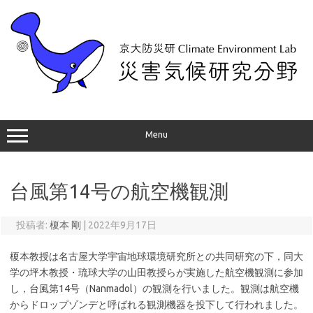
コ
ン
テ
ン
ツ
へ
ス
キ
ッ
プ
Menu
台風第14号の航空機観測
投稿者:
榎本 剛
|
2022年9月17日
榎本教授は名古屋大学宇宙地球環境研究所との共同研究の下，同大
学の坪木教授・琉球大学の山田教授らが実施した航空機観測に参加
し，台風第14号（Nanmadol）の観測を行いました。観測は航空機
からドロップゾンデと呼ばれる観測機器を投下して行われました。