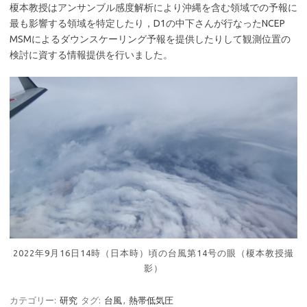
榎本教授はアンサンブル感度解析により沖縄を含む領域での予報に
最も影響する領域を特定したり，D1の中下さんが行なったNCEP
MSMによるダウンスケーリング予報を提供したりして観測位置の
検討に資する情報提供を行いました。
2022年9月16日14時（日本時）頃の台風第14号の眼（榎本教授撮
影）
カテゴリー:
研究
タグ:
台風
,
熱帯低気圧