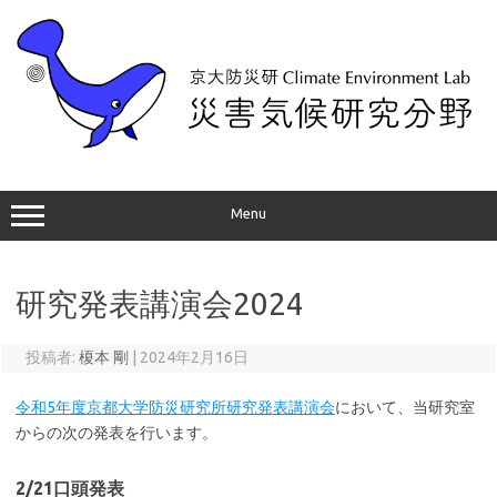
コ
ン
テ
ン
ツ
へ
ス
キ
ッ
プ
Menu
研究発表講演会2024
投稿者:
榎本 剛
|
2024年2月16日
令和5年度京都大学防災研究所研究発表講演会
において、当研究室
からの次の発表を行います。
2/21口頭発表