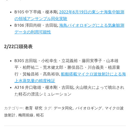
B105 中下早織・榎本剛,
2022年6月19日の東シナ海集中観測
の領域アンサンブル同化実験
B106 澤田尚樹・吉田聡,
海鳥バイオロギングによる気象観測
データの利用可能性
2/22口頭発表
B305 吉田聡・小松幸生・立花義裕・藤田実季子・山本雄
平・柏野祐二・荒木健太郎・勝俣昌己・川合義美・植原量
行・箕輪昌裕・髙島裕弥,
船舶搭載マイクロ波放射計による海
上水蒸気量の精度検証
A316 井口敬雄・榎本剛・吉田聡, 火山噴火によって噴出され
た軽石の漂流シミュレーション
カテゴリー:
教育
研究
タグ:
データ同化
,
バイオロギング
,
マイクロ波
放射計
,
梅雨前線
,
軽石