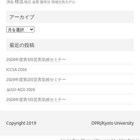
移流
演会
軽石
金星
随伴法
領域大気モデル
アーカイブ
ア
ー
カ
最近の投稿
イ
ブ
2026年度第3回災害気候セミナー
ICCSA 2026
2026年度第2回災害気候セミナー
JpGU-AGU 2026
2026年度第1回災害気候セミナー
Copyright 2019
DPRI/Kyoto University