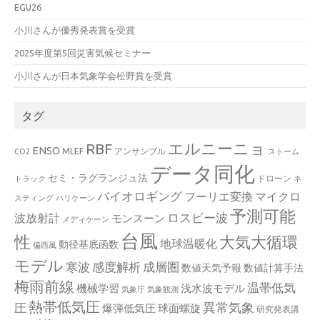
EGU26
小川さんが優秀発表賞を受賞
2025年度第5回災害気候セミナー
小川さんが日本気象学会松野賞を受賞
タグ
エルニーニョ
RBF
ENSO
MLEF
アンサンブル
CO2
ストーム
データ同化
セミ・ラグランジュ法
ドローン
トラック
ネ
バイオロギング
フーリエ変換
マイクロ
スティング
ハリケーン
予測可能
波放射計
ロスビー波
モンスーン
メディケーン
台風
性
大気大循環
地球温暖化
動径基底函数
偏西風
モデル
寒波
感度解析
成層圏
数値天気予報
数値計算手法
梅雨前線
温帯低気
機械学習
浅水波モデル
気象庁
気象観測
熱帯低気圧
異常気象
圧
爆弾低気圧
球面螺旋
研究発表講