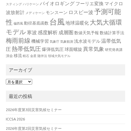
バイオロギング
フーリエ変換
マイクロ
スティング
ハリケーン
予測可能
波放射計
ロスビー波
モンスーン
メディケーン
台風
性
大気大循環
地球温暖化
動径基底函数
偏西風
モデル
寒波
感度解析
成層圏
数値天気予報
数値計算手法
梅雨前線
温帯低気
機械学習
浅水波モデル
気象庁
気象観測
熱帯低気圧
異常気象
圧
爆弾低気圧
球面螺旋
研究発表講
移流
演会
軽石
金星
随伴法
領域大気モデル
アーカイブ
ア
ー
カ
最近の投稿
イ
ブ
2026年度第3回災害気候セミナー
ICCSA 2026
2026年度第2回災害気候セミナー