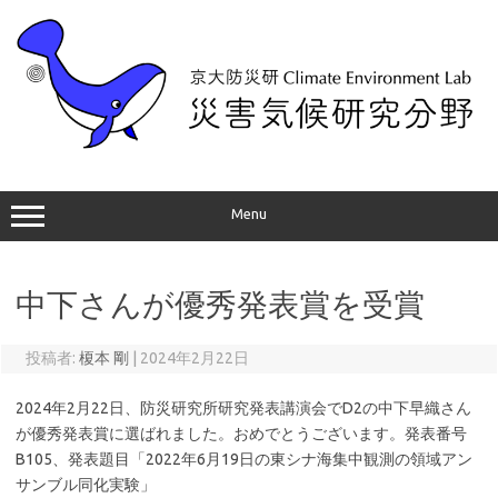
コ
ン
テ
ン
ツ
へ
ス
キ
ッ
プ
Menu
中下さんが優秀発表賞を受賞
投稿者:
榎本 剛
|
2024年2月22日
2024年2月22日、防災研究所研究発表講演会でD2の中下早織さん
が優秀発表賞に選ばれました。おめでとうございます。発表番号
B105、発表題目「2022年6月19日の東シナ海集中観測の領域アン
サンブル同化実験」