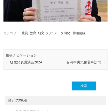
カテゴリー:
受賞
教育
研究
タグ:
データ同化
,
梅雨前線
投稿ナビゲーション
←
研究発表講演会2024
台湾中央気象署を訪問
→
検
索:
最近の投稿