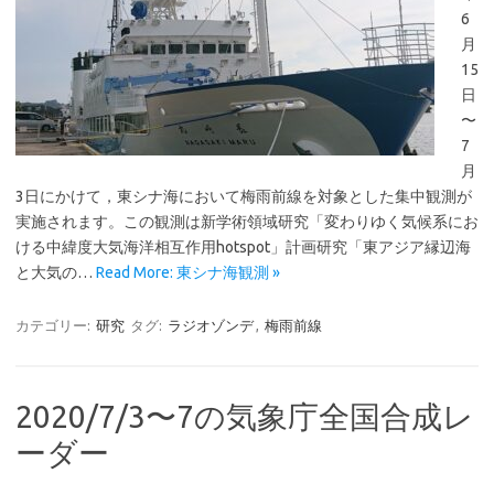
6
月
15
日
〜
7
月
3日にかけて，東シナ海において梅雨前線を対象とした集中観測が
実施されます。この観測は新学術領域研究「変わりゆく気候系にお
ける中緯度大気海洋相互作用hotspot」計画研究「東アジア縁辺海
と大気の…
Read More: 東シナ海観測 »
カテゴリー:
研究
タグ:
ラジオゾンデ
,
梅雨前線
2020/7/3〜7の気象庁全国合成レ
ーダー