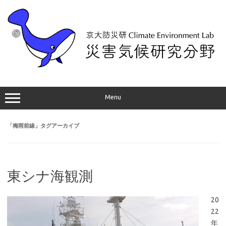
コ
ン
テ
ン
ツ
へ
ス
キ
ッ
プ
Menu
「
梅雨前線
」タグアーカイブ
東シナ海観測
20
22
年