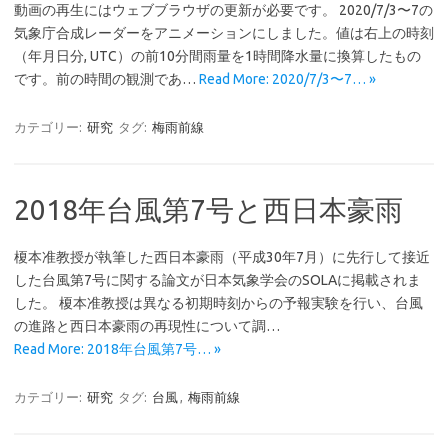
動画の再生にはウェブブラウザの更新が必要です。 2020/7/3〜7の
気象庁合成レーダーをアニメーションにしました。値は右上の時刻
（年月日分, UTC）の前10分間雨量を1時間降水量に換算したもの
です。前の時間の観測であ…
Read More: 2020/7/3〜7… »
カテゴリー:
研究
タグ:
梅雨前線
2018年台風第7号と西日本豪雨
榎本准教授が執筆した西日本豪雨（平成30年7月）に先行して接近
した台風第7号に関する論文が日本気象学会のSOLAに掲載されま
した。 榎本准教授は異なる初期時刻からの予報実験を行い、台風
の進路と西日本豪雨の再現性について調…
Read More: 2018年台風第7号… »
カテゴリー:
研究
タグ:
台風
,
梅雨前線