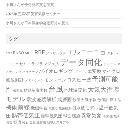
小川さんが優秀発表賞を受賞
2025年度第5回災害気候セミナー
小川さんが日本気象学会松野賞を受賞
タグ
エルニーニョ
RBF
ENSO
MLEF
アンサンブル
CO2
ストーム
データ同化
セミ・ラグランジュ法
ドローン
トラック
ネ
バイオロギング
フーリエ変換
マイクロ
スティング
ハリケーン
予測可能
波放射計
ロスビー波
モンスーン
メディケーン
台風
性
大気大循環
地球温暖化
動径基底函数
偏西風
モデル
寒波
感度解析
成層圏
数値天気予報
数値計算手法
梅雨前線
温帯低気
機械学習
浅水波モデル
気象庁
気象観測
熱帯低気圧
異常気象
圧
爆弾低気圧
球面螺旋
研究発表講
移流
演会
軽石
金星
随伴法
領域大気モデル